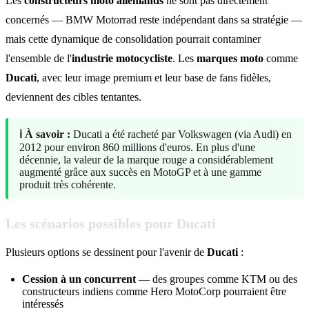
Les
constructeurs moto allemands
ne sont pas directement
concernés — BMW Motorrad reste indépendant dans sa stratégie —
mais cette dynamique de consolidation pourrait contaminer
l'ensemble de l'
industrie motocycliste
. Les
marques moto
comme
Ducati
, avec leur image premium et leur base de fans fidèles,
deviennent des cibles tentantes.
ℹ️ À savoir :
Ducati a été racheté par Volkswagen (via Audi) en
2012 pour environ 860 millions d'euros. En plus d'une
décennie, la valeur de la marque rouge a considérablement
augmenté grâce aux succès en MotoGP et à une gamme
produit très cohérente.
Les scénarios possibles pour Ducati
Plusieurs options se dessinent pour l'avenir de
Ducati
:
Cession à un concurrent
— des groupes comme KTM ou des
constructeurs indiens comme Hero MotoCorp pourraient être
intéressés