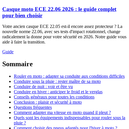
Casque moto ECE 22.06 2026 : le guide complet
pour bien choisir
Votre ancien casque ECE 22.05 est-il encore assez protecteur ? La
nouvelle norme 22.06, avec ses tests d'impact rotationnel, change
radicalement la donne pour votre sécurité en 2026. Notre guide vous
aide à faire la transition.
Guide
Sommaire
Rouler en moto : adapter sa conduite aux conditions difficiles
Conduire sous la pluie : rester maître de sa moto
Conduire de nuit : voir et être vu
Conduire en hiver : anticiper le froid et le verglas
Conseils généraux pour toutes les conditions
Conclusion : plaisir et sécurité à moto
Questions fréquentes
Comment adapter ma vitesse en moto quand il pleut ?
Quels sont les équipements indispensables pour rouler sous la
pluie ?
Comment choisir des pneus adaptés pour l'hiver à moto ?