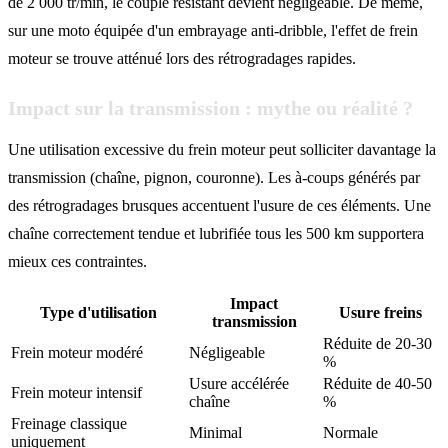
de 2 000 tr/min, le couple résistant devient négligeable. De même,
sur une moto équipée d'un embrayage anti-dribble, l'effet de frein
moteur se trouve atténué lors des rétrogradages rapides.
Impact sur la transmission : mythe ou réalité ?
Une utilisation excessive du frein moteur peut solliciter davantage la
transmission (chaîne, pignon, couronne). Les à-coups générés par
des rétrogradages brusques accentuent l'usure de ces éléments. Une
chaîne correctement tendue et lubrifiée tous les 500 km supportera
mieux ces contraintes.
Impact
Type d'utilisation
Usure freins
transmission
Réduite de 20-30
Frein moteur modéré
Négligeable
%
Usure accélérée
Réduite de 40-50
Frein moteur intensif
chaîne
%
Freinage classique
Minimal
Normale
uniquement