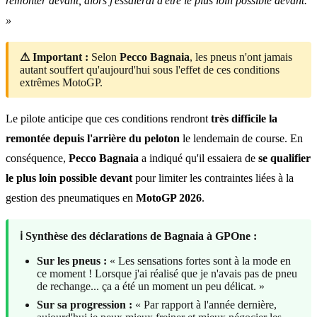
remonter devant, alors j'essaierai d'être le plus loin possible devant.
»
⚠ Important :
Selon
Pecco Bagnaia
, les pneus n'ont jamais
autant souffert qu'aujourd'hui sous l'effet de ces conditions
extrêmes MotoGP.
Le pilote anticipe que ces conditions rendront
très difficile la
remontée depuis l'arrière du peloton
le lendemain de course. En
conséquence,
Pecco Bagnaia
a indiqué qu'il essaiera de
se qualifier
le plus loin possible devant
pour limiter les contraintes liées à la
gestion des pneumatiques en
MotoGP 2026
.
ℹ️ Synthèse des déclarations de Bagnaia à GPOne :
Sur les pneus :
« Les sensations fortes sont à la mode en
ce moment ! Lorsque j'ai réalisé que je n'avais pas de pneu
de rechange... ça a été un moment un peu délicat. »
Sur sa progression :
« Par rapport à l'année dernière,