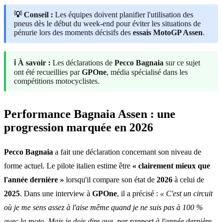
💡 Conseil :
Les équipes doivent planifier l'utilisation des
pneus dès le début du week-end pour éviter les situations de
pénurie lors des moments décisifs des
essais MotoGP Assen
.
ℹ️ À savoir :
Les déclarations de
Pecco Bagnaia
sur ce sujet
ont été recueillies par
GPOne
, média spécialisé dans les
compétitions motocyclistes.
Performance Bagnaia Assen : une
progression marquée en 2026
Pecco Bagnaia
a fait une déclaration concernant son niveau de
forme actuel. Le pilote italien estime être
« clairement mieux que
l'année dernière »
lorsqu'il compare son état de
2026
à celui de
2025
. Dans une interview à
GPOne
, il a précisé :
« C'est un circuit
où je me sens assez à l'aise même quand je ne suis pas à 100 %
avec la moto. Mais je dois dire que, par rapport à l'année dernière,