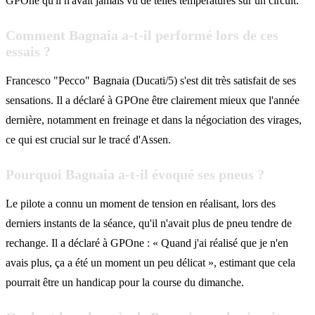
GPOne qu'il n'avait jamais vu de telles températures sur un circuit.
Comment Bagnaia a-t-il performé lors de ces
essais ?
Francesco "Pecco" Bagnaia (Ducati/5) s'est dit très satisfait de ses
sensations. Il a déclaré à GPOne être clairement mieux que l'année
dernière, notamment en freinage et dans la négociation des virages,
ce qui est crucial sur le tracé d'Assen.
Pourquoi Bagnaia a-t-il évoqué ses pneus ?
Le pilote a connu un moment de tension en réalisant, lors des
derniers instants de la séance, qu'il n'avait plus de pneu tendre de
rechange. Il a déclaré à GPOne : « Quand j'ai réalisé que je n'en
avais plus, ça a été un moment un peu délicat », estimant que cela
pourrait être un handicap pour la course du dimanche.